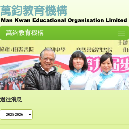
萬鈞教育機構
T
過往消息