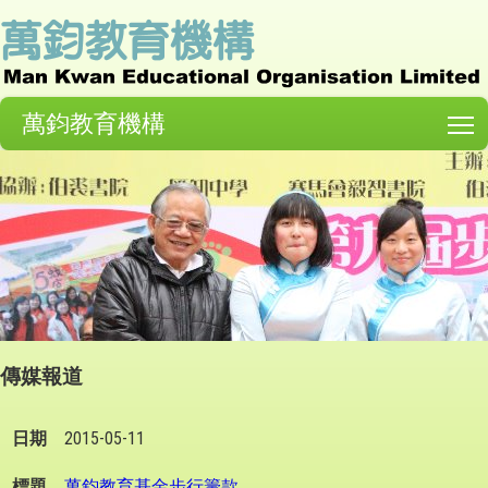
萬鈞教育機構
T
傳媒報道
日
標
媒
2015-05-11
期
題
體
萬鈞教育基金步行籌款