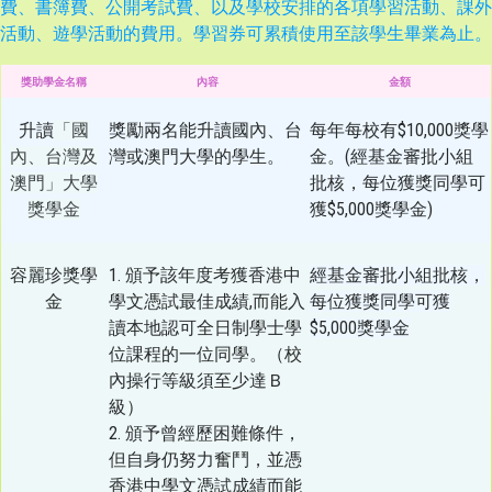
費、書簿費、公開考試費、以及學校安排的各項學習活動、課外
活動、遊學活動的費用。學習券可累積使用至該學生畢業為止。
獎助學金名稱
內容
金額
升讀
「國
獎勵兩名能升讀國內、台
每年每校有$10,000獎學
內、台灣及
灣或澳門大學的學生。
金。(經基金審批小組
澳門」大學
批核，每位獲獎同學可
獎學金
獲$5,000獎學金)
容麗珍獎學
1. 頒予該年度考獲香港中
經基金審批小組批核，
金
學文憑試最佳成績,而能入
每位獲獎同學可獲
讀本地認可全日制學士學
$5,000獎學金
位課程的一位同學。（校
內操行等級須至少達Ｂ
級）
2. 頒予曾經歷困難條件，
但自身仍努力奮鬥，並憑
香港中學文憑試成績而能