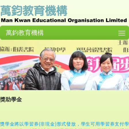
萬鈞教育機構
T
獎助學金
獎學金將以學習券(非現金)形式發放，學生可用學習券支付學