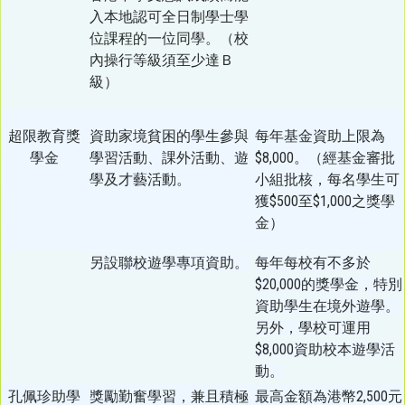
入本地認可全日制學士學
位課程的一位同學。（校
內操行等級須至少達Ｂ
級）
超限教育獎
資助家境貧困的學生參與
每年基金資助上限為
學金
學習活動、課外活動、遊
$8,000。（經基金審批
學及才藝活動。
小組批核，每名學生可
獲$500至$1,000之獎學
金）
另設聯校遊學專項資助。
每年每校有不多於
$20,000的獎學金，特別
資助學生在境外遊學。
另外，學校可運用
$8,000資助校本遊學活
動。
孔佩珍助學
獎勵勤奮學習，兼且積極
最高金額為港幣2,500元