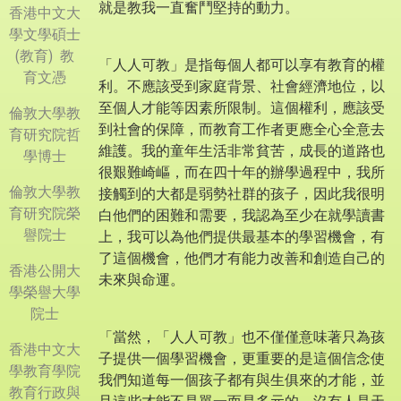
就是教我一直奮鬥堅持的動力。
香港中文大
學文學碩士
(教育) 教
「人人可教」是指每個人都可以享有教育的權
育文憑
利。不應該受到家庭背景、社會經濟地位，以
至個人才能等因素所限制。這個權利，應該受
倫敦大學教
到社會的保障，而教育工作者更應全心全意去
育研究院哲
維護。我的童年生活非常貧苦，成長的道路也
學博士
很艱難崎嶇，而在四十年的辦學過程中，我所
倫敦大學教
接觸到的大都是弱勢社群的孩子，因此我很明
育研究院榮
白他們的困難和需要，我認為至少在就學讀書
譽院士
上，我可以為他們提供最基本的學習機會，有
了這個機會，他們才有能力改善和創造自己的
香港公開大
未來與命運。
學榮譽大學
院士
「當然，「人人可教」也不僅僅意味著只為孩
香港中文大
子提供一個學習機會，更重要的是這個信念使
學教育學院
我們知道每一個孩子都有與生俱來的才能，並
教育行政與