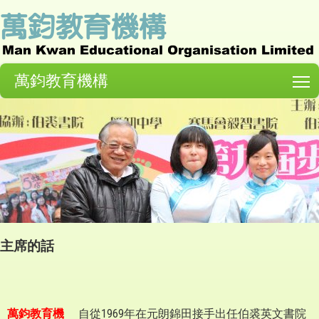
萬鈞教育機構
T
主席的話
萬鈞教育機
自從1969年在元朗錦田接手出任伯裘英文書院