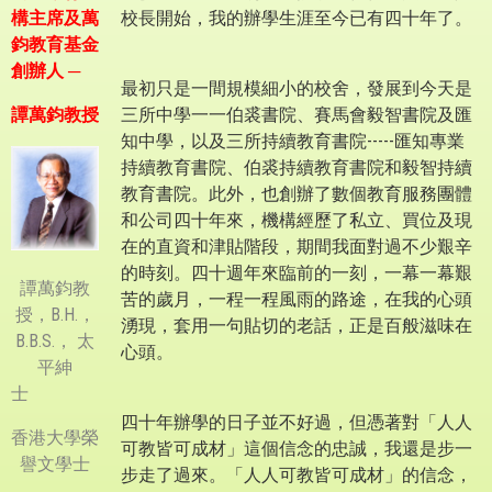
構主席及萬
校長開始，我的辦學生涯至今已有四十年了。
鈞教育基金
創辦人 ─
最初只是一間規模細小的校舍，發展到今天是
譚萬鈞教授
三所中學一一伯裘書院、賽馬會毅智書院及匯
知中學，以及三所持續教育書院-----匯知專業
持續教育書院、伯裘持續教育書院和毅智持續
教育書院。此外，也創辦了數個教育服務團體
和公司四十年來，機構經歷了私立、買位及現
在的直資和津貼階段，期間我面對過不少艱辛
的時刻。四十週年來臨前的一刻，一幕一幕艱
譚萬鈞教
苦的歲月，一程一程風雨的路途，在我的心頭
授，B.H.，
湧現，套用一句貼切的老話，正是百般滋味在
B.B.S.， 太
心頭。
平紳
士
四十年辦學的日子並不好過，但憑著對「人人
香港大學榮
可教皆可成材」這個信念的忠誠，我還是步一
譽文學士
步走了過來。「人人可教皆可成材」的信念，