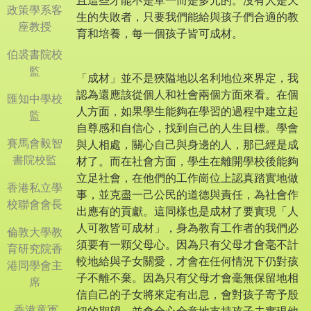
且這些才能不是單一而是多元的。沒有人是天
政策學系客
生的失敗者，只要我們能給與孩子們合適的教
座教授
育和培養，每一個孩子皆可成材。
伯裘書院校
監
「成材」並不是狹隘地以名利地位來界定，我
認為還應該從個人和社會兩個方面來看。在個
匯知中學校
人方面，如果學生能夠在學習的過程中建立起
監
自尊感和自信心，找到自己的人生目標。學會
賽馬會毅智
與人相處，關心自己與身邊的人，那已經是成
書院校監
材了。而在社會方面，學生在離開學校後能夠
立足社會，在他們的工作崗位上認真踏實地做
香港私立學
事，並克盡一己公民的道德與責任，為社會作
校聯會會長
出應有的貢獻。這同樣也是成材了要實現「人
人可教皆可成材」，身為教育工作者的我們必
倫敦大學教
須要有一顆父母心。因為只有父母才會毫不計
育研究院香
較地給與子女關愛，才會在任何情況下仍對孩
港同學會主
子不離不棄。因為只有父母才會毫無保留地相
席
信自己的子女將來定有出息，會對孩子寄予殷
香港童軍