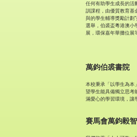
任何有助學生成長的活
訓課程，由優質教育基
與的學生輔導獎勵計劃“
選舉，伯裘盃粵港澳小
展，環保嘉年華攤位展
萬鈞伯裘書院
本校秉承「以學生為本
望學生能具備獨立思考
滿愛心的學習環境，讓
賽馬會萬鈞毅智